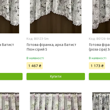
B0123-5m
B0126-4
а Батист
Готова фіранка, арка Батист
Готова фіра
Піон сірий 5
(роза сіра) 3
В наявності
В наявності
1 467 ₴
1 173 ₴
Купити