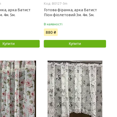
m
B0127-3m
нка, арка Батист
Готова фіранка, арка Батист
. 4м. 5м.
Піон фіолетовий 3м. 4м. 5м.
В наявності
880 ₴
Купити
Купити