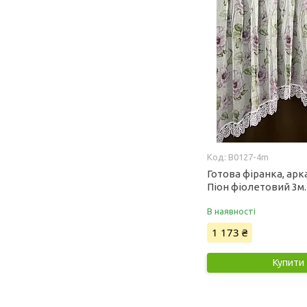
B0127-4m
Готова фіранка, арк
Піон фіолетовий 3м. 
В наявності
1 173 ₴
Купити