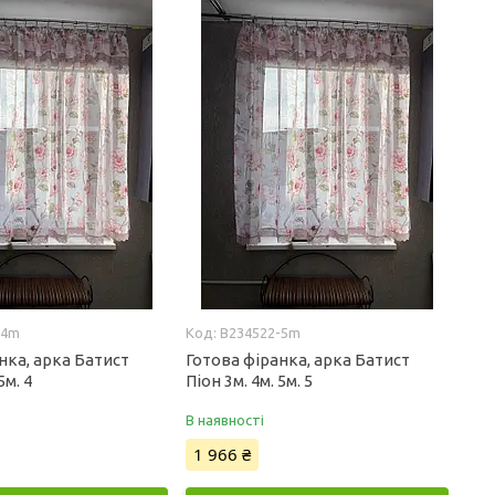
-4m
B234522-5m
нка, арка Батист
Готова фіранка, арка Батист
5м. 4
Піон 3м. 4м. 5м. 5
В наявності
1 966 ₴