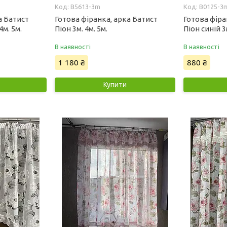
B5613-3m
B0125-3
а Батист
Готова фіранка, арка Батист
Готова фіра
м. 5м.
Піон 3м. 4м. 5м.
Піон синій 3м
В наявності
В наявності
1 180 ₴
880 ₴
Купити