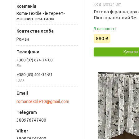
B0124-3m
Готова фіранка, арк
Roma-Textile - інтернет-
Піон оранжевий 3м. 4
магазин текстилю
В наявності
880 ₴
Роман
Купити
+380 (97) 674-74-00
Лія
+380 (63) 401-32-81
Юля
romantextile10@gmail.com
380976747400
380976747400