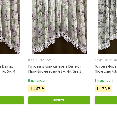
B0127-5m
B0125-4
а Батист
Готова фіранка, арка Батист
Готова фіра
4м. 5м. 4
Піон фіолетовий 3м. 4м. 5м. 5
Піон синій 3м
В наявності
В наявності
1 467 ₴
1 173 ₴
Купити