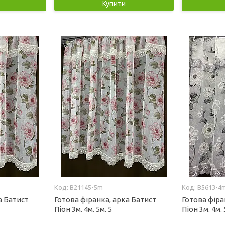
Купити
B21145-5m
B5613-4
а Батист
Готова фіранка, арка Батист
Готова фіра
Піон 3м. 4м. 5м. 5
Піон 3м. 4м. 