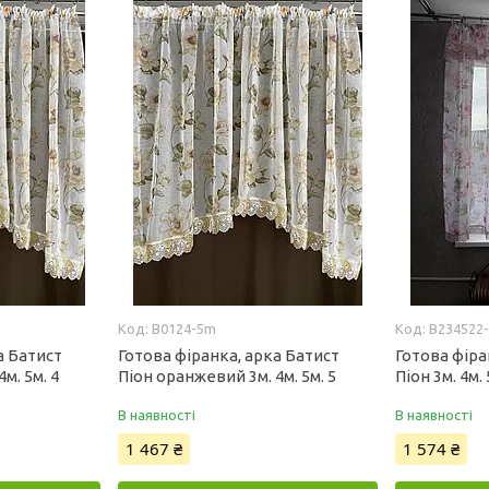
B0124-5m
B234522
а Батист
Готова фіранка, арка Батист
Готова фіра
м. 5м. 4
Піон оранжевий 3м. 4м. 5м. 5
Піон 3м. 4м. 
В наявності
В наявності
1 467 ₴
1 574 ₴