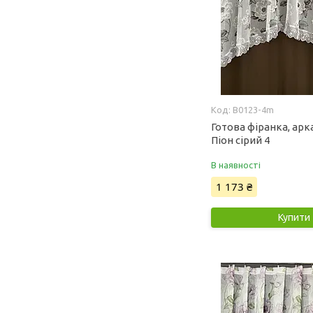
B0123-4m
Готова фіранка, арк
Піон сірий 4
В наявності
1 173 ₴
Купити