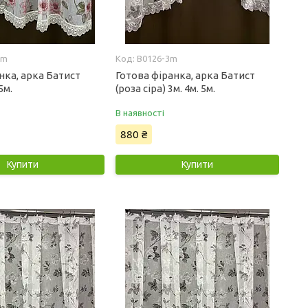
3m
B0126-3m
нка, арка Батист
Готова фіранка, арка Батист
5м.
(роза сіра) 3м. 4м. 5м.
В наявності
880 ₴
Купити
Купити