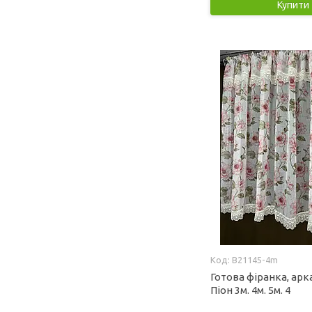
Купити
B21145-4m
Готова фіранка, арк
Піон 3м. 4м. 5м. 4