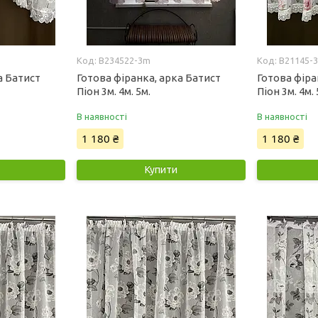
B234522-3m
B21145-
а Батист
Готова фіранка, арка Батист
Готова фіра
Піон 3м. 4м. 5м.
Піон 3м. 4м. 
В наявності
В наявності
1 180 ₴
1 180 ₴
Купити