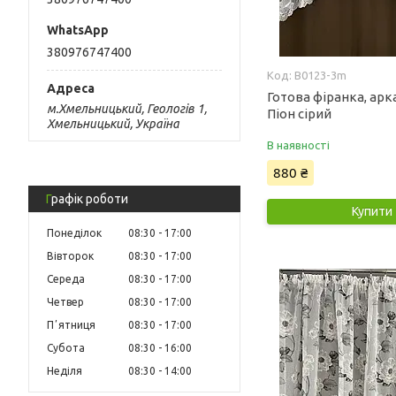
380976747400
B0123-3m
Готова фіранка, арк
м.Хмельницький, Геологів 1,
Піон сірий
Хмельницький, Україна
В наявності
880 ₴
Графік роботи
Купити
Понеділок
08:30
17:00
Вівторок
08:30
17:00
Середа
08:30
17:00
Четвер
08:30
17:00
Пʼятниця
08:30
17:00
Субота
08:30
16:00
Неділя
08:30
14:00