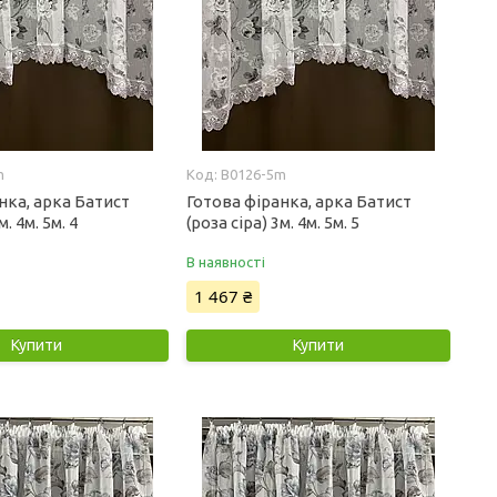
m
B0126-5m
нка, арка Батист
Готова фіранка, арка Батист
м. 4м. 5м. 4
(роза сіра) 3м. 4м. 5м. 5
В наявності
1 467 ₴
Купити
Купити