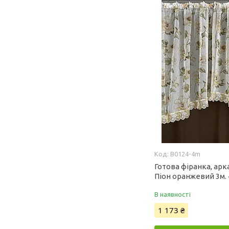
B0124-4m
Готова фіранка, арк
Піон оранжевий 3м. 4
В наявності
1 173 ₴