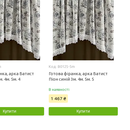
m
B0125-5m
нка, арка Батист
Готова фіранка, арка Батист
. 4м. 5м. 4
Піон синій 3м. 4м. 5м. 5
В наявності
1 467 ₴
Купити
Купити