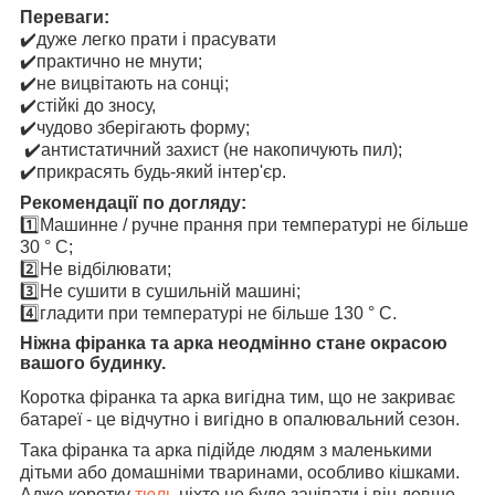
Переваги:
✔️дуже легко прати і прасувати
✔️практично не мнути;
✔️не вицвітають на сонці;
✔️стійкі до зносу,
✔️чудово зберігають форму;
✔️антистатичний захист (не накопичують пил);
✔️прикрасять будь-який інтер'єр.
Рекомендації по догляду:
1️⃣Машинне / ручне прання при температурі не більше
30 ° C;
2️⃣Не відбілювати;
3️⃣Не сушити в сушильній машині;
4️⃣гладити при температурі не більше 130 ° C.
Ніжна фіранка та арка неодмінно стане окрасою
вашого будинку.
Коротка фіранка та арка вигідна тим, що не закриває
батареї - це відчутно і вигідно в опалювальний сезон.
Така фіранка та арка підійде людям з маленькими
дітьми або домашніми тваринами, особливо кішками.
Адже коротку
тюль
ніхто не буде зачіпати і він довше