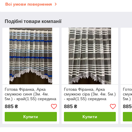
Всі умови повернення
Подібні товари компанії
Готова Фіранка, Арка
Готова Фіранка, Арка
Гото
смужкою синя (3м. 4м.
смужкою сіра (3м. 4м. 5м.)
смуж
5м.) - край(1.55) середина
- край(1.55) середина
5м.)
(1.25)
(1.25)
(1.2
885
885
885
₴
₴
Купити
Купити