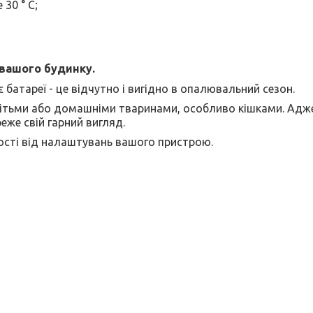
30 ° C;
 вашого будинку.
 батареї - це відчутно і вигідно в опалювальний сезон.
дітьми або домашніми тваринами, особливо кішками. Адж
реже свій гарний вигляд.
ності від налаштувань вашого пристрою.