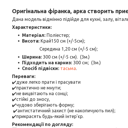
Оригінальна фіранка, арка створить пр
Дана модель відмінно підійде для кухні, залу, віталь
Характеристики:
Матеріал:
Поліестер;
Висота:
Край150 см (+/-5см);
Середина 1,20 см (+/-5 см);
Ширина:
300 см (+/-5 см). (3м.)
Підходить на карниз:
300 см; (3м.)
Спосіб підвіски:
тасьма
.
Переваги:
✔️дуже легко прати і прасувати
✔️практично не мнути;
✔️не вицвітають на сонці;
✔️стійкі до зносу,
✔️чудово зберігають форму;
✔️антистатичний захист (не накопичують пил);
✔️прикрасять будь-який інтер'єр.
Рекомендації по догляду: