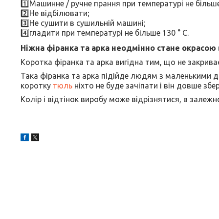
1️⃣Машинне / ручне прання при температурі не більше 
2️⃣Не відбілювати;
3️⃣Не сушити в сушильній машині;
4️⃣гладити при температурі не більше 130 ° C.
Ніжна фіранка та арка неодмінно стане окрасою
Коротка фіранка та арка вигідна тим, що не закриває
Така фіранка та арка підійде людям з маленькими 
коротку
тюль
ніхто не буде зачіпати і він довше збе
Колір і відтінок виробу може відрізнятися, в залеж