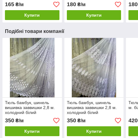
165
180
180
₴/м
₴/м
Купити
Купити
Подібні товари компанії
Тюль бамбук, шинель
Тюль бамбук, шинель
Тюль
вишивка заввишки 2,8 м.
вишивка заввишки 2,8 м.
м. б
холодний білий
холодний білий
350
350
420
₴/м
₴/м
Купити
Купити