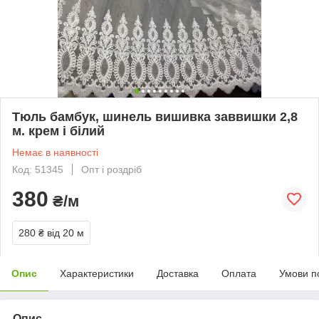
Тюль бамбук, шинель вишивка заввишки 2,8
м. крем і білий
Немає в наявності
Код: 51345
Опт і роздріб
380
₴/м
280 ₴
від 20 м
Опис
Характеристики
Доставка
Оплата
Умови п
Опис