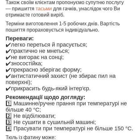
Також своїм клієнтам пропонуємо супутню послугу
— пришиття
тасьми
для гачків, унаслідок чого Ви
отримаєте готовий виріб.
Терміни виготовлення 1-5 робочих днів. Вартість
пошиття прораховується індивідуально.
Переваги:
✔️легко переться й прасується;
✔️практично не мнеться;
✔️не вигорає на сонці;
✔️зносостійка;
✔️прекрасно зберігає форму;
✔️антистатичний захист (не збирає пил на
поверхні);
✔️прикрасить будь-який інтер'єр.
Рекомендації щодо догляду:
1️⃣ Машинне/ручне прання при температурі не
більше 40 °C;
2️⃣ Не відбілювати;
3️⃣ Не сушити в сушильній машині;
4️⃣ Прасувати при температурі не більше 150 °C.
Тюль із фатину може: