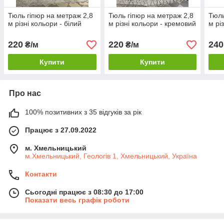
Тюль гіпюр на метраж 2,8
Тюль гіпюр на метраж 2,8
Тюль
м різні кольори - білий
м різні кольори - кремовий
м рі
220
220
240
₴/м
₴/м
Купити
Купити
Про нас
100% позитивних з 35 відгуків за рік
Працює з 27.09.2022
м. Хмельницький
м.Хмельницький, Геологів 1, Хмельницький, Україна
Контакти
Сьогодні працює з 08:30 до 17:00
Показати весь графік роботи