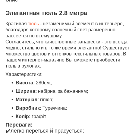
Элегантная тюль 2.8 метра
Красивая
тюль
- незаменимый элемент в интерьере,
благодаря которому солнечный свет размеренно
рассеется по всему дому.
Согласитесь, что качественные занавески - это всегда
модно, стильно и в то же время элегантно! Существует
множество цветов и оттенков текстильных товаров. В
нашем интернет-магазине Вы сможете приобрести
тюль в рулонах.
Характеристики:
Висота:
280см.;
Ширина:
набірна, за бажанням;
Матеріал:
гіпюр;
Виробник:
Туреччина;
Колір:
графіт
Переваги:
✔️легко переться й прасується;