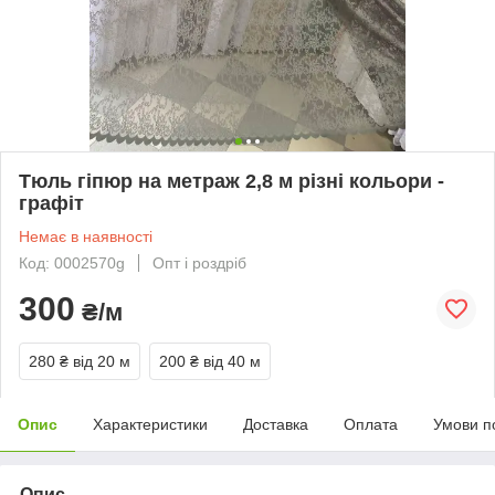
Тюль гіпюр на метраж 2,8 м різні кольори -
графіт
Немає в наявності
Код: 0002570g
Опт і роздріб
300
₴/м
280 ₴
від 20 м
200 ₴
від 40 м
Опис
Характеристики
Доставка
Оплата
Умови п
Опис