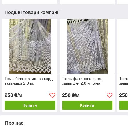
Подібні товари компанії
Тюль біла фатинова корд
Тюль фатинова корд
Тюль
заввишки 2,8 м.
заввишки 2,8 м. біла
завв
250
250
250
₴/м
₴/м
Купити
Купити
Про нас