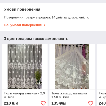
Умови повернення
Повернення товару впродовж 14 днів за домовленістю
Всі умови повернення
З цим товаром також замовляють
Тюль жакард заввишки 2,9
Тюль жакард заввишки
Тюль
м. біла
1.50 м. біла
м. к
210
135
240
₴/м
₴/м