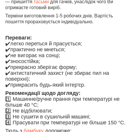
— пришиття
тасьми
для гачків, унаслідок чого Ви
отримаєте готовий виріб.
Терміни виготовлення 1-5 робочих днів. Вартість
пошиття прораховується індивідуально.
Переваги:
✔️легко переться й прасується;
✔️практично не мнеться;
✔️не вигорає на сонці;
✔️зносостійка;
✔️прекрасно зберігає форму;
✔️антистатичний захист (не збирає пил на
поверхні);
✔️прикрасить будь-який інтер'єр.
Рекомендації щодо догляду:
1️⃣ Машинне/ручне прання при температурі не
більше 40 °C;
2️⃣ Не відбілювати;
3️⃣ Не сушити в сушильній машині;
4️⃣ Прасувати при температурі не більше 150 °C.
Тюль з
бамбуку
допоможе: