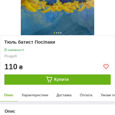
Тюль батист Посіпаки
В наявності
Роздріб
110
₴
Купити
Опис
Характеристики
Доставка
Оплата
Умови п
Опис