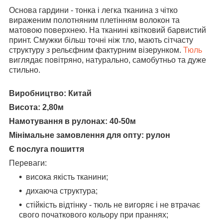
Основа гардини - тонка і легка тканина з чітко
вираженим полотняним плетінням волокон та
матовою поверхнею. На тканині квітковий барвистий
принт. Смужки більш точні ніж тло, мають сітчасту
структуру з рельєфним фактурним візерунком.
Тюль
виглядає повітряно, натурально, самобутньо та дуже
стильно.
Виробництво: Китай
Висота: 2,80м
Намотування в рулонах: 40-50м
Мінімальне замовлення для опту: рулон
Є послуга пошиття
Переваги:
висока якість тканини;
дихаюча структура;
стійкість відтінку - тюль не вигоряє і не втрачає
свого початкового кольору при праннях;