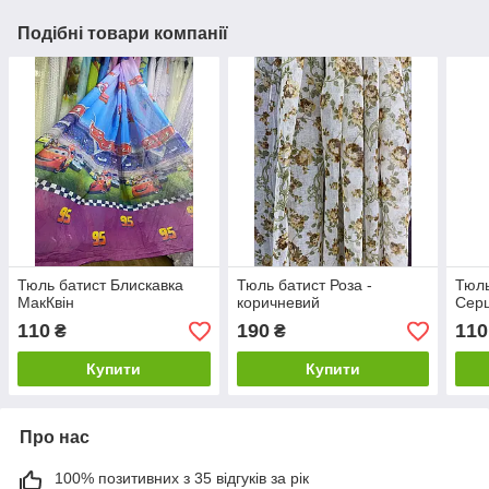
Подібні товари компанії
Тюль батист Блискавка
Тюль батист Роза -
Тюль
МакКвін
коричневий
Сер
110
190
110
₴
₴
Купити
Купити
Про нас
100% позитивних з 35 відгуків за рік