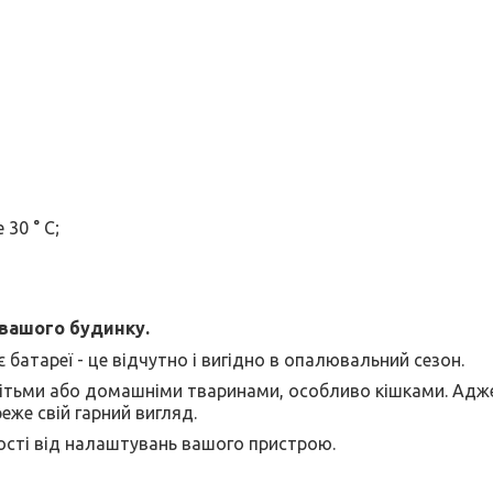
30 ° C;
 вашого будинку.
 батареї - це відчутно і вигідно в опалювальний сезон.
дітьми або домашніми тваринами, особливо кішками. Адж
реже свій гарний вигляд.
ності від налаштувань вашого пристрою.