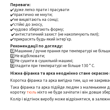
Переваги:
✔️дуже легко прати і прасувати
✔️практично не мнути;
✔️не вицвітають на сонці;
✔️стійкі до зносу,
✔️чудово зберігають форму;
✔️антистатичний захист (не накопичують пил);
✔️прикрасять будь-який інтер'єр.
Рекомендації по догляду:
1️⃣Машинне / ручне прання при температурі не більше 
2️⃣Не відбілювати;
3️⃣Не сушити в сушильній машині;
4️⃣гладити при температурі не більше 130 ° C.
Ніжна фіранка та арка неодмінно стане окрасою
Коротка фіранка та арка вигідна тим, що не закриває
Така фіранка та арка підійде людям з маленькими 
коротку
тюль
ніхто не буде зачіпати і він довше збе
Колір і відтінок виробу може відрізнятися, в залеж