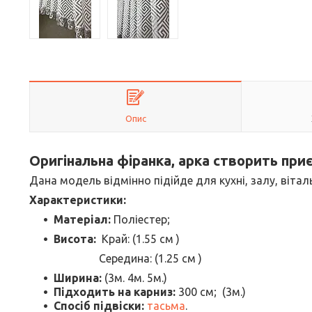
Опис
Оригінальна фіранка, арка створить пр
Дана модель відмінно підійде для кухні, залу, віталь
Характеристики:
Матеріал:
Поліестер;
Висота:
Край: (1.55 см )
Середина: (1.25 см )
Ширина:
(3м. 4м. 5м.)
Підходить на карниз:
300 см; (3м.)
Спосіб підвіски:
тасьма
.