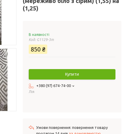
(мереживо біло з сірим) (1,55) на
(1,25)
В наявності
Код:
G1129-3m
850 ₴
Купити
+380 (97) 674-74-00
Лія
повернення товару
протягом 14 днів
за домовленістю