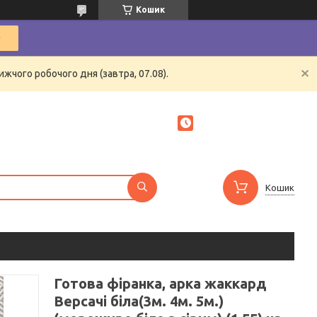
Кошик
жчого робочого дня (завтра, 07.08).
Кошик
Готова фіранка, арка жаккард
Версачі біла(3м. 4м. 5м.)