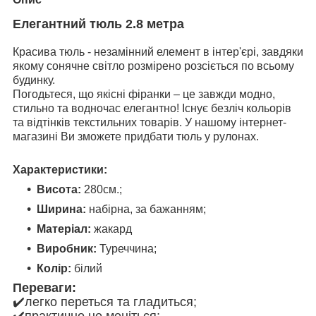
Елегантний тюль 2.8 метра
Красива тюль - незамінний елемент в інтер'єрі, завдяки
якому сонячне світло розмірено розсіється по всьому
будинку.
Погодьтеся, що якісні фіранки – це завжди модно,
стильно та водночас елегантно! Існує безліч кольорів
та відтінків текстильних товарів. У нашому інтернет-
магазині Ви зможете придбати тюль у рулонах.
Характеристики:
Висота:
280см.;
Ширина:
набірна, за бажанням;
Матеріал:
жакард
Виробник:
Туреччина;
Колір:
білий
Переваги:
✔️легко переться та гладиться;
✔️практично не меніться;