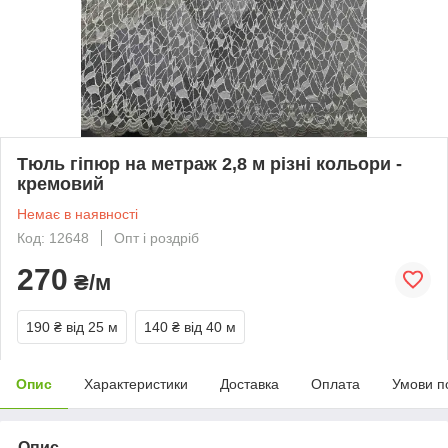
Тюль гіпюр на метраж 2,8 м різні кольори -
кремовий
Немає в наявності
Код: 12648
Опт і роздріб
270
₴/м
190 ₴
від 25 м
140 ₴
від 40 м
Опис
Характеристики
Доставка
Оплата
Умови п
Опис