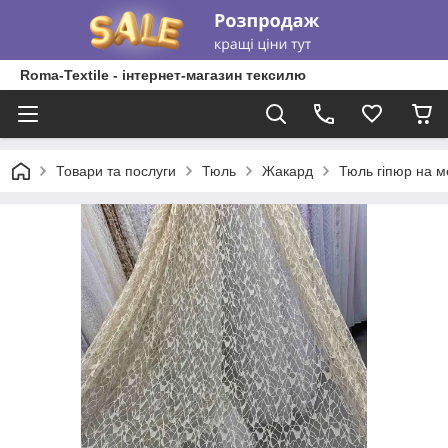
Roma-Textile - інтернет-магазин тексилю
Товари та послуги
Тюль
Жакард
Тюль гіпюр на м