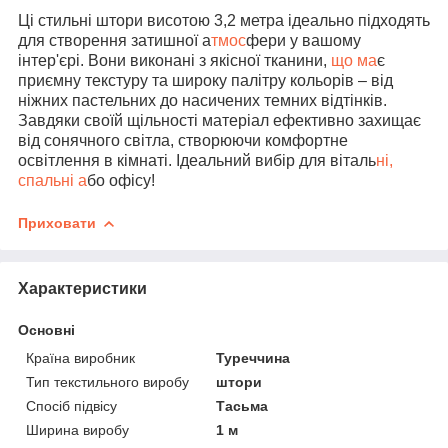
Ці стильні штори висотою 3,2 метра ідеально підходять
для створення затишної а
тмос
фери у вашому
інтер'єрі. Вони виконані з якісної тканини,
що ма
є
приємну текстуру та широку палітру кольорів – від
ніжних пастельних до насичених темних відтінків.
Завдяки своїй щільності матеріал ефективно захищає
від сонячного світла, створюючи комфортне
освітлення в кімнаті. Ідеальний вибір для віталь
ні,
спальні а
бо офісу!
Приховати
Характеристики
Основні
Країна виробник
Туреччина
Тип текстильного виробу
штори
Спосіб підвісу
Тасьма
Ширина виробу
1 м