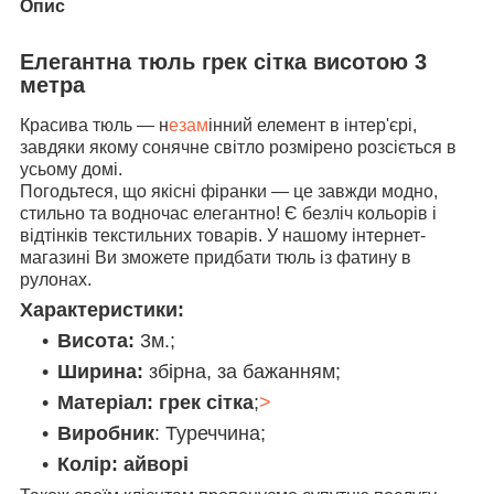
Опис
Елегантна тюль грек сітка висотою 3
метра
Красива тюль — н
езам
інний елемент в інтер'єрі,
завдяки якому сонячне світло розмірено розсіється в
усьому домі.
Погодьтеся, що якісні фіранки — це завжди модно,
стильно та водночас елегантно! Є безліч кольорів і
відтінків текстильних товарів. У нашому інтернет-
магазині Ви зможете придбати тюль із фатину в
рулонах.
Характеристики:
Висота:
3м.;
Ширина:
збірна, за бажанням;
Матеріал: грек сітка
;
>
Виробник
: Туреччина;
Колір: айворі