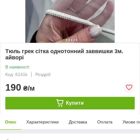
Тюль грек сітка однотонний заввишки 3м.
айворі
В наявності
Код: 6141k
Роздріб
190
₴/м
Купити
Опис
Характеристики
Доставка
Оплата
Умови п