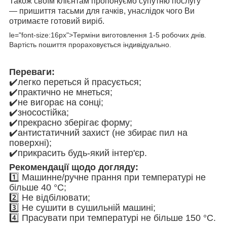
Також своїм клієнтам пропонуємо супутню послугу
— пришиття тасьми для гачків, унаслідок чого Ви
отримаєте готовий виріб.
le="font-size:16px">Терміни виготовлення 1-5 робочих днів.
Вартість пошиття прораховується індивідуально.
Переваги:
✔️легко переться й прасується;
✔️практично не мнеться;
✔️не вигорає на сонці;
✔️зносостійка;
✔️прекрасно зберігає форму;
✔️антистатичний захист (не збирає пил на
поверхні);
✔️прикрасить будь-який інтер'єр.
Рекомендації щодо догляду:
1️⃣ Машинне/ручне прання при температурі не
більше 40 °C;
2️⃣ Не відбілювати;
3️⃣ Не сушити в сушильній машині;
4️⃣ Прасувати при температурі не більше 150 °C.