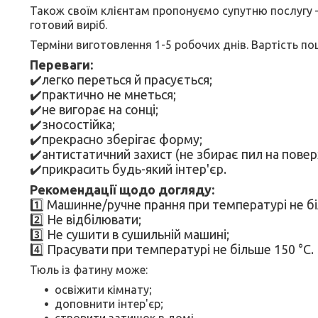
Також своїм клієнтам пропонуємо супутню послуг
готовий виріб.
Терміни виготовлення 1-5 робочих днів. Вартість п
Переваги:
✔️легко переться й прасується;
✔️практично не мнеться;
✔️не вигорає на сонці;
✔️зносостійка;
✔️прекрасно зберігає форму;
✔️антистатичний захист (не збирає пил на поверх
✔️прикрасить будь-який інтер'єр.
Рекомендації щодо догляду:
1️⃣ Машинне/ручне прання при температурі не бі
2️⃣ Не відбілювати;
3️⃣ Не сушити в сушильній машині;
4️⃣ Прасувати при температурі не більше 150 °C.
Тюль із фатину може:
освіжити кімнату;
доповнити інтер'єр;