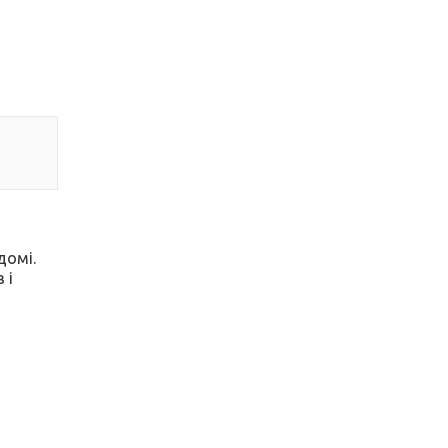
домі.
 і