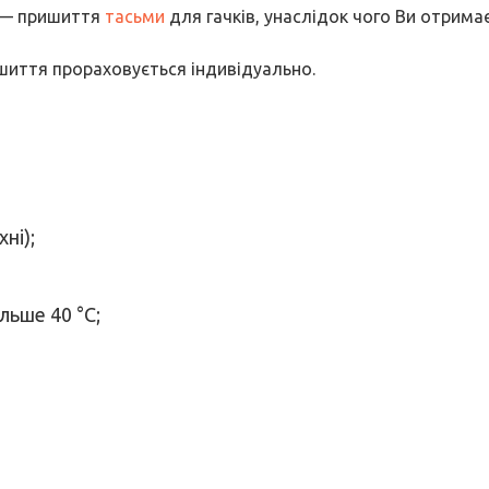
у — пришиття
тасьми
для гачків, унаслідок чого Ви отрима
ошиття прораховується індивідуально.
ні);
льше 40 °C;