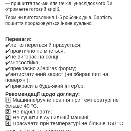
— пришиття тасьми для гачків, унаслідок чого Ви
отримаєте готовий виріб.
Терміни виготовлення 1-5 робочих днів. Вартість
пошиття прораховується індивідуально.
Переваги:
✔️легко переться й прасується;
✔️практично не мнеться;
✔️не вигорає на сонці;
✔️зносостійка;
✔️прекрасно зберігає форму;
✔️антистатичний захист (не збирає пил на
поверхні);
✔️прикрасить будь-який інтер'єр.
Рекомендації щодо догляду:
1️⃣ Машинне/ручне прання при температурі не
більше 40 °C;
2️⃣ Не відбілювати;
3️⃣ Не сушити в сушильній машині;
4️⃣ Прасувати при температурі не більше 150 °C.