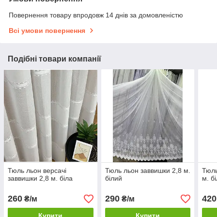
Повернення товару впродовж 14 днів за домовленістю
Всі умови повернення
Подібні товари компанії
Тюль льон версачі
Тюль льон заввишки 2,8 м.
Тюль
заввишки 2,8 м. біла
білий
м. б
260
290
420
₴/м
₴/м
Купити
Купити